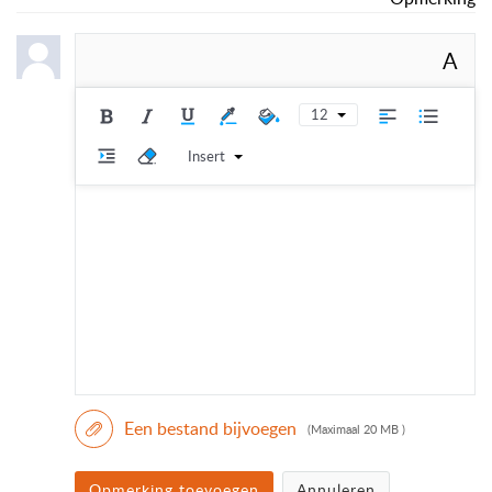
A
12
Insert
Een bestand bijvoegen
(Maximaal 20 MB )
Opmerking toevoegen
Annuleren