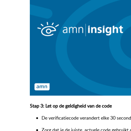
Stap 3: Let op de geldigheid van de code
De verificatiecode verandert elke 30 secon
Zorg dat je de juiste, actuele code gebruikt