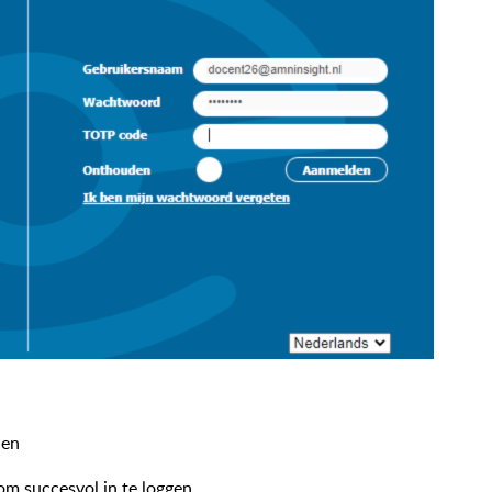
den
 om succesvol in te loggen